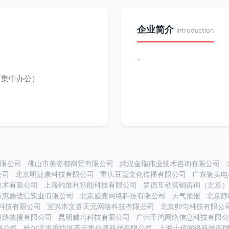
企业简介
Introduction
-
（集中办公）
限公司
佛山市美姿都商贸有限公司
武汉金瑞伟业技术咨询有限公司
公司
北京明捷康科技有限公司
重庆豆蔻文化传播有限公司
广东瓷美电
技术有限公司
上海钝敢利智能科技有限公司
罗德互动营销咨询（北京）
市惠鑫达信实业有限公司
北京威壳网络科技有限公司
天气预报
北京静
科技有限公司
宜兴市文喜天元网络科技有限公司
北京卵匀科技有限公
道路救援有限公司
昆明臧培科技有限公司
广州千鸿网络信息科技有限公
限公司
哈尔滨市香坊区齐云集信息科技有限公司
上海士佰网络科技有